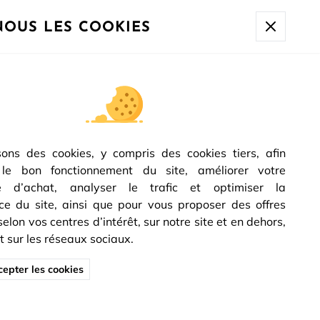
à 10h sera expédiée à partir du
17/08.
NOUS LES COOKIES
RTE COLLECTION DESIGN
sons des cookies, y compris des cookies tiers, afin
 9 modèles de
poignées de porte d'intérieur
aux
 le bon fonctionnement du site, améliorer votre
ées, pensées pour s'intégrer dans tout type
e d’achat, analyser le trafic et optimiser la
ée est fabriquée en zamak plein coulé en
e du site, ainsi que pour vous proposer des offres
n solide et une finition irréprochable.
lon vos centres d’intérêt, sur notre site et en dehors,
 à cylindre ou à condamnation, elles équipent
sur les réseaux sociaux.
ces de la maison. Retrouvez l'ensemble de notre
epter les cookies