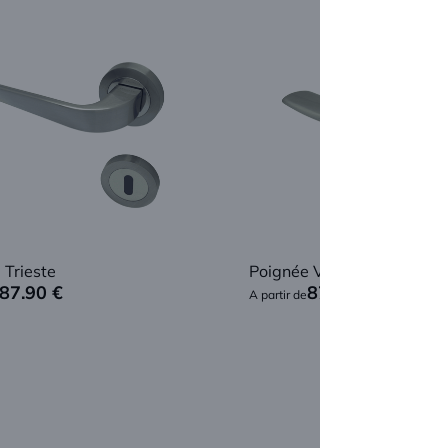
 Trieste
Poignée Vérone
87.90
€
87.90
€
A partir de