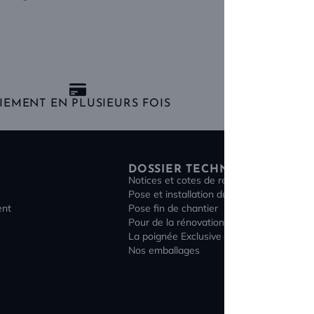
IEMENT EN PLUSIEURS FOIS
GARANTIE 5
DOSSIER TECHNIQUE
Notices et cotes de réservation
Pose et installation du bloc-porte
ent
Pose fin de chantier
Pour de la rénovation
La poignée Exclusive
Nos emballages