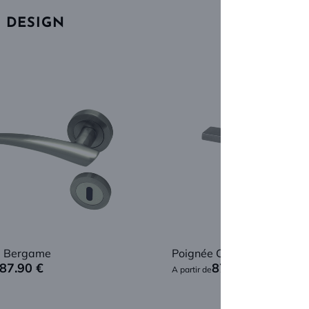
9
R DESIGN
e Bergame
Poignée Capri
87.90
€
87.90
€
A partir de