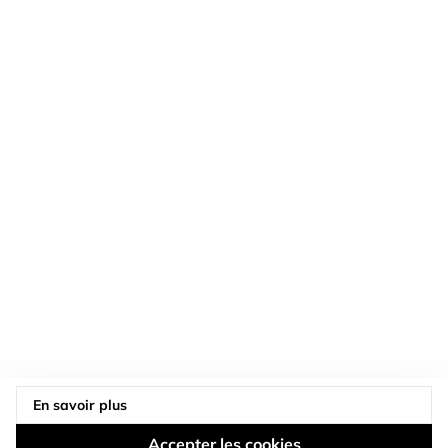
LES MARQUES DU GROUPE
NOS RÉSEAUX
SERVICE CLIENT
DOSSIER TECHNIQUE
A PROPOS
CONFIDENTIALITE
BLOG
SERVICE DE POSE
En savoir plus
Accepter les cookies