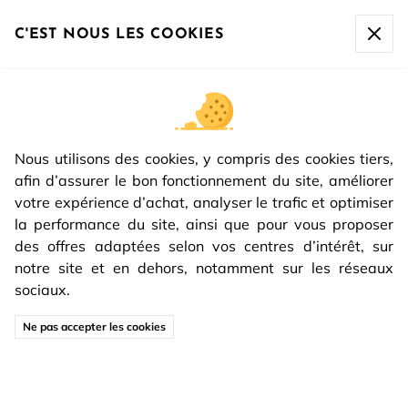
La société sera fermée du
07/08 à 17h00 au 16/08 inclus
.
Toute commande passée après le 07/08 à 10h sera
C'EST NOUS LES COOKIES
expédiée à partir du
17/08.
Nous utilisons des cookies, y compris des cookies tiers,
afin d’assurer le bon fonctionnement du site, améliorer
votre expérience d’achat, analyser le trafic et optimiser
la performance du site, ainsi que pour vous proposer
des offres adaptées selon vos centres d’intérêt, sur
notre site et en dehors, notamment sur les réseaux
sociaux.
REIVILO
Porte d'intérieur
Porte d'intérieur collection Premium
Ne pas accepter les cookies
PORTE D'INTÉRIEUR COLLECTION
PREMIUM
Découvrez une collection raffinée de
bloc-porte intérieur
conçue pour sublimer chaque coin de votre intérieur. Nous
savons que les portes intérieures jouent un rôle essentiel dans la