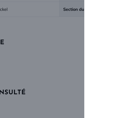
ickel
Section du carré :
UE
ONSULTÉ