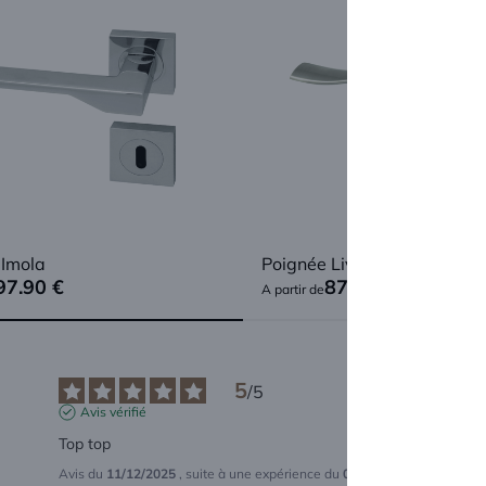
 Imola
Poignée Livourne
97.90
€
87.90
€
A partir de
5
/
5
Avis vérifié
Top top
Avis du
11/12/2025
, suite à une expérience du
05/11/2025
par
Kevin R