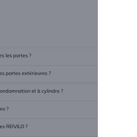
s les portes ?
s portes extérieures ?
 condamnation et à cylindre ?
es ?
ées REIVILO ?