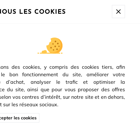
à 10h sera expédiée à partir du
17/08.
NOUS LES COOKIES
oignée porte
Collection Design
IGNÉE CAPRI
5
/
5
-
1
avis
sons des cookies, y compris des cookies tiers, afin
 :
9001974
 le bon fonctionnement du site, améliorer votre
€
TTC
Dont éco-participation :
0.03
€
e d’achat, analyser le trafic et optimiser la
on 24/48h
Paiement en plusieurs fois
Garantie 5 ans
e du site, ainsi que pour vous proposer des offres
e Zamak massif : haut de gamme
lon vos centres d’intérêt, sur notre site et en dehors,
2 poignées + carré + vis + 2 rosaces + 2 fourreaux
sur les réseaux sociaux.
 : satin/nickel
e pour porte de 30 à 50mm
epter les cookies
t de rappel, assure une grande stabilité
n du carré : 7 mm
aux en acier zingué