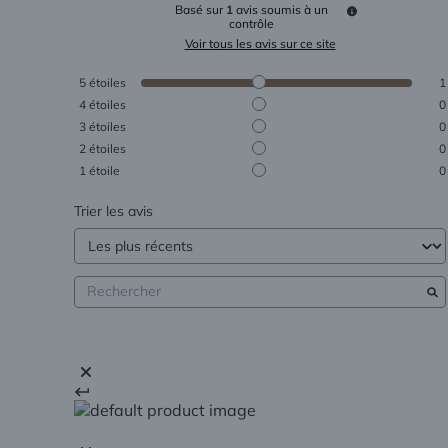
Basé sur
1
avis soumis à un
contrôle
Voir tous les avis sur ce site
5
étoiles
1
4
étoiles
0
3
étoiles
0
2
étoiles
0
1
étoile
0
Trier les avis