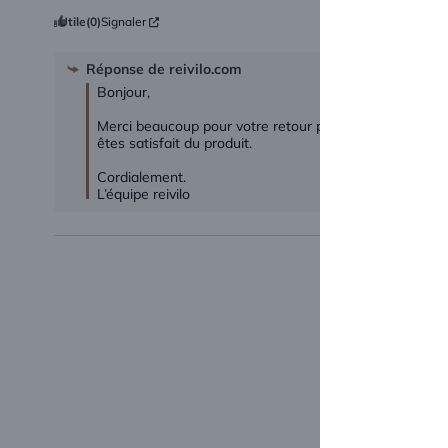
Utile
(0)
Signaler
Réponse de
reivilo.com
Bonjour,

Merci beaucoup pour votre retour positif et votre note
êtes satisfait du produit. 

Cordialement.

L’équipe reivilo