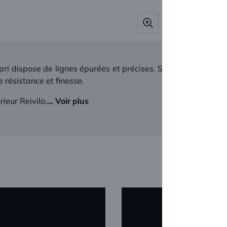
ri dispose de lignes épurées et précises. Sa finition satin 
 résistance et finesse.
ieur Reivilo.
... Voir plus