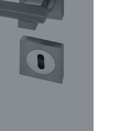
Poigné
La qual
CONF
Type de 
Clé
*
Champs r