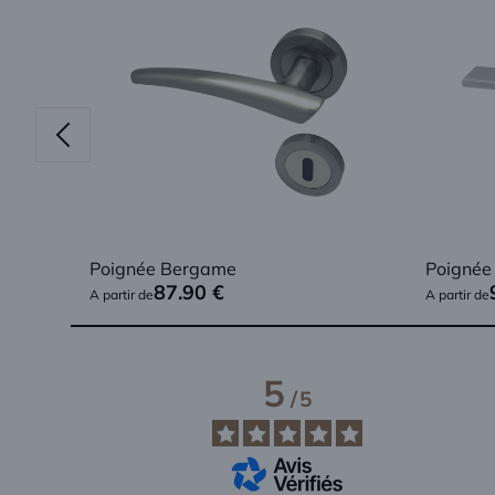
Poignée Bergame
Poignée
87.90
€
A partir de
A partir de
5
/
5