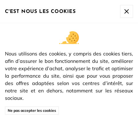
La société sera fermée du
07/08 à 17h00 au 16/08 inclus
.
Toute commande passée après le 07/08 à 10h sera
C'EST NOUS LES COOKIES
expédiée à partir du
17/08.
NOTRE HISTOIRE
Spécialiste de la porte d’intérieur haut de gamme en
Nous utilisons des cookies, y compris des cookies tiers,
pose fin de chantie
r, le groupe REIVILO est installé
afin d’assurer le bon fonctionnement du site, améliorer
dans la Loire depuis plus de 25 ans.
votre expérience d’achat, analyser le trafic et optimiser
la performance du site, ainsi que pour vous proposer
Chez REIVILO le savoir-faire métier se transmet de
des offres adaptées selon vos centres d’intérêt, sur
génération en génération avec passion. La parfaite
notre site et en dehors, notamment sur les réseaux
maitrise de nos produits nous permet alors de vous
sociaux.
accompagner dans
le choix de vos portes d’intérieur et
poignées
grâce à des conseils de qualité. Nous
Ne pas accepter les cookies
accordons de l’importance à chaque détail et plaçons
l’expérience client au centre de nos préoccupations.
Pour y parvenir notre stratégie repose alors sur des