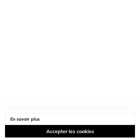
LES MARQUES DU GROUPE
NOS RÉSEAUX
En savoir plus
SERVICE CLIENT
Accepter les cookies
DOSSIER TECHNIQUE