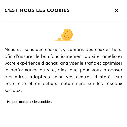
La société sera fermée du
07/08 à 17h00 au 16/08 inclus
.
Toute commande passée après le 07/08 à 10h sera
C'EST NOUS LES COOKIES
expédiée à partir du
17/08.
NOS RÉALISATIONS
BLOC PORTE COLLECTION
Nous utilisons des cookies, y compris des cookies tiers,
SEYMOUR
afin d’assurer le bon fonctionnement du site, améliorer
 Seymour
votre expérience d’achat, analyser le trafic et optimiser
Dans votre 
salon
, le 
bloc porte
 se distingue 
la performance du site, ainsi que pour vous proposer
par son élégance, enrichissant l'espace avec son 
des offres adaptées selon vos centres d’intérêt, sur
design raffiné et son style résolument contemporain.
notre site et en dehors, notamment sur les réseaux
sociaux.
Ne pas accepter les cookies