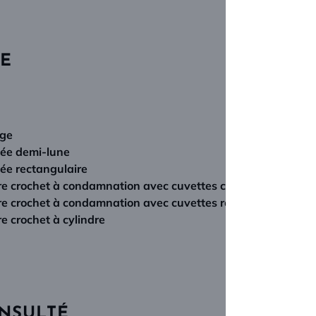
UE
age
née demi-lune
née rectangulaire
ure crochet à condamnation avec cuvettes carrés
rure crochet à condamnation avec cuvettes rondes
re crochet à cylindre
ONSULTÉ