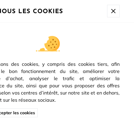
à 10h sera expédiée à partir du
17/08.
NOUS LES COOKIES
orte coulissante
Porte coulissante à galandage en cloison
RTE COULISSANTE
LANDAGE RIVA
sons des cookies, y compris des cookies tiers, afin
0
€
TTC
 le bon fonctionnement du site, améliorer votre
Dont éco-participation :
2.22
€
e d’achat, analyser le trafic et optimiser la
on 24/72h
Paiement en plusieurs fois
Garantie 2 ans
e du site, ainsi que pour vous proposer des offres
lon vos centres d’intérêt, sur notre site et en dehors,
sur les réseaux sociaux.
epter les cookies