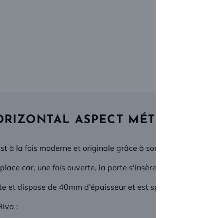
Kit plint
Sans
3 lots d
ORIZONTAL ASPECT MÉTAL
st à la fois moderne et originale grâce à son insert horizonta
ce car, une fois ouverte, la porte s'insère dans la cloison.
ite et dispose de 40mm d’épaisseur et est spécialement conç
Riva :