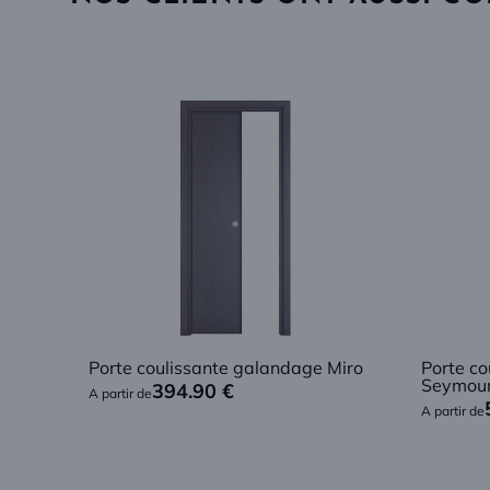
Porte coulissante galandage Miro
Porte c
Seymou
394.90
€
A partir de
A partir de