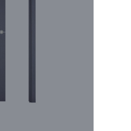
CONF
Finition
(
Chêne b
Chêne c
Largeur
73 cm
Type de 