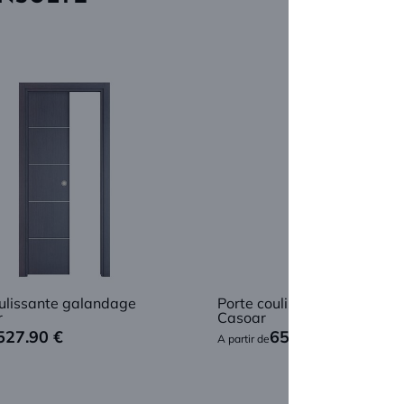
oulissante galandage
Porte coulissante galandag
r
Casoar
527.90
€
653.90
€
A partir de