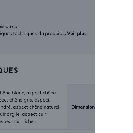
is ou cuir
stiques techniques du produit.
... Voir plus
QUES
hêne blanc, aspect chêne
spect chêne gris, aspect
ndré, aspect chêne naturel,
Dimensions (l) x (h) en cm :
uir argile, aspect cuir
aspect cuir lichen