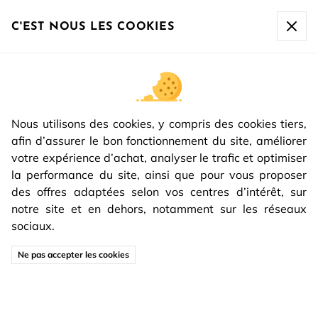
Livraison sous 24/48h - Découvrez nos
innovations
!
C'EST NOUS LES COOKIES
NOS CERTIFICATIONS
ÉCOLOGIQUES
LES ÉCOLABELS ATTRIBUÉS À TOUTE
NOTRE COLLECTION DE PORTES
Nous utilisons des cookies, y compris des cookies tiers,
D'INTÉRIEUR !
afin d’assurer le bon fonctionnement du site, améliorer
votre expérience d’achat, analyser le trafic et optimiser
la performance du site, ainsi que pour vous proposer
des offres adaptées selon vos centres d’intérêt, sur
notre site et en dehors, notamment sur les réseaux
sociaux.
Ne pas accepter les cookies